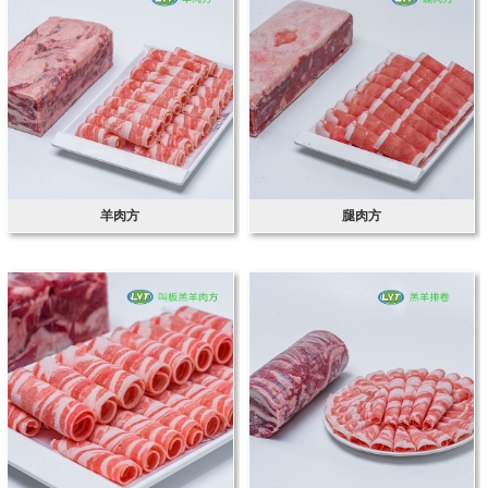
羊肉方
腿肉方