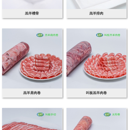
羔羊槽骨
羔羊排肉
羔羊肩肉卷
叫板羔羊肉卷