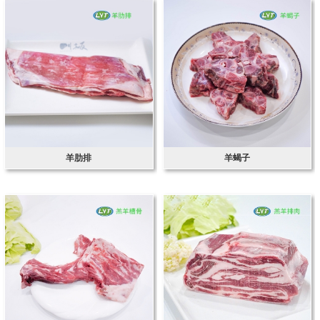
羊肋排
羊蝎子